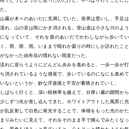
雨でどうしようかと思ったのだけど、やっぱり行くことにし
た。
山霧が木々のあいだに充満していた。視界は悪いし、手足は
濡れ、山の音は雨にかき消される。登山道は小さな川のよう
になっていて、それを股のあいだでかわしながら歩いてい
く。雨、雨、雨。いままで晴れか曇りの時にしか訪れたこと
がなかった由布岳の慣れない雨道だった。
流れに逆らうようにどんどん歩みを進めると、一歩一歩が打
ち消されているような感覚で、歩いているのになにも進めて
いないというか、妙な浮遊感と不安が蓄積されていく。
しばらく行くと、深い樹林帯を越えて、分厚い霧の隙間から
少しずつ光が差し込んできた。ホワイトアウトした風景に光
が乱反射して白色に発光することで、体積をもった光のかた
まりみたいに見えて、それをそのまま手で掴んでみたくなっ