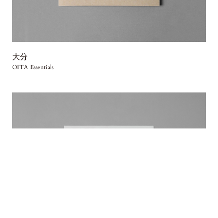
大分
OITA Essentials