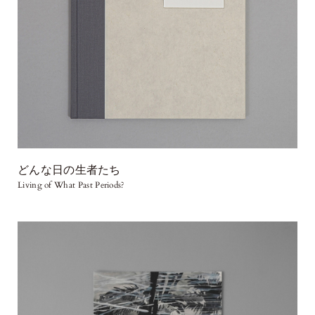
どんな日の生者たち
Living of What Past Periods?