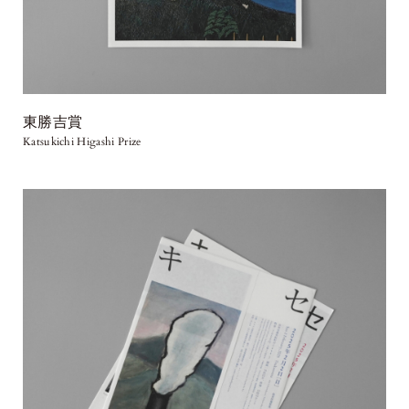
東勝吉賞
Katsukichi Higashi Prize